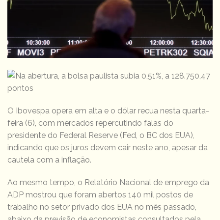
O Ibovespa opera em alta e o dólar recua nesta quarta-
feira (6), com mercados repercutindo falas do
presidente do Federal Reserve (Fed, o BC dos EUA),
indicando que os juros devem cair neste ano, apesar da
cautela com a inflação.
Ao mesmo tempo, o Relatório Nacional de emprego da
ADP mostrou que foram abertos 140 mil postos de
trabalho no setor privado dos EUA no mês passado,
abaixo da previsão de economistas consultados pela