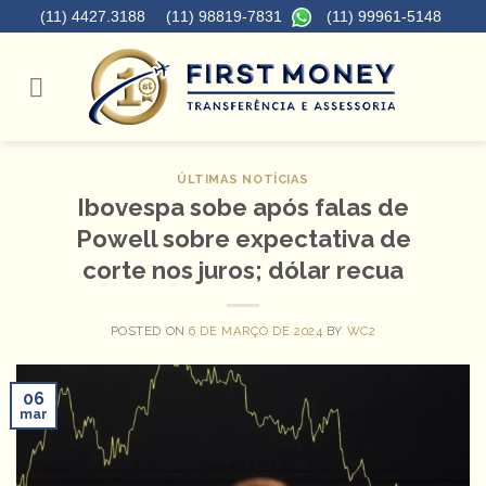
Skip
(11) 4427.3188
(11) 98819-7831
(11) 99961-5148
to
content
ÚLTIMAS NOTÍCIAS
Ibovespa sobe após falas de
Powell sobre expectativa de
corte nos juros; dólar recua
POSTED ON
6 DE MARÇO DE 2024
BY
WC2
06
mar