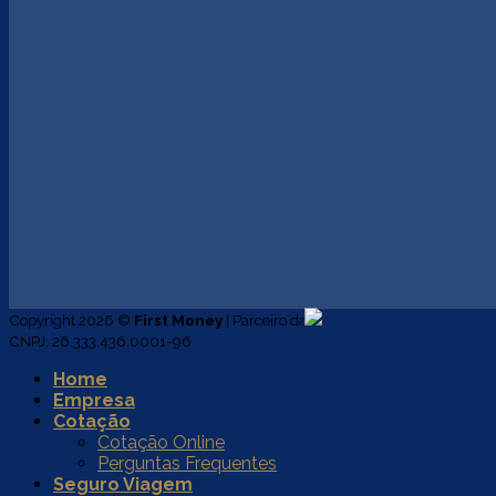
Copyright 2026 ©
First Money
| Parceiro da
CNPJ: 26.333.436.0001-96
Home
Empresa
Cotação
Cotação Online
Perguntas Frequentes
Seguro Viagem