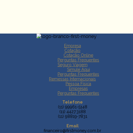
Empresa
Cotação
Cotação Online
Perguntas Frequentes
Seguro Viagem
Simule Aqui
Perguntas Frequentes
Remessas Internacionais
Pessoa Física
Empresas
Perguntas Frequentes
Telefone
(11) 99961-5148
(11) 4427.3188
(11) 98819-7831
Email
financeiro@firstmoney.com.br