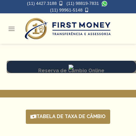
(11) 4427.3188
(11) 98819-7831
(11) 99961-5148
Reserva de Câmbio Online
TABELA DE TAXA DE CÂMBIO